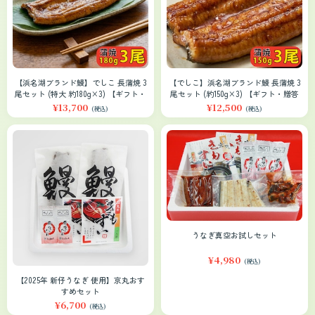
【浜名湖ブランド鰻】でしこ 長蒲焼 3
【でしこ】浜名湖ブランド鰻 長蒲焼 3
尾セット (特大 約180g×3) 【ギフト・
尾セット (約150g×3) 【ギフト・贈答
贈答対応】
対応】
¥13,700
¥12,500
(税込)
(税込)
うなぎ真空お試しセット
¥4,980
(税込)
【2025年 新仔うなぎ 使用】京丸おす
すめセット
¥6,700
(税込)