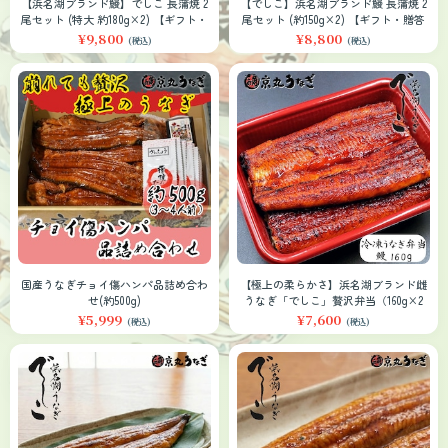
【浜名湖ブランド鰻】でしこ 長蒲焼 2
【でしこ】浜名湖ブランド鰻 長蒲焼 2
尾セット (特大 約180g×2) 【ギフト・
尾セット (約150g×2) 【ギフト・贈答
贈答対応】
対応】
¥9,800
¥8,800
(税込)
(税込)
国産うなぎチョイ傷ハンパ品詰め合わ
【極上の柔らかさ】浜名湖ブランド雌
せ(約500g)
うなぎ「でしこ」贅沢弁当（160g×2
個）｜長野県産コシヒカリ使用・冷凍
¥5,999
¥7,600
(税込)
(税込)