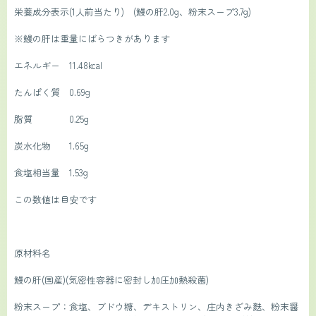
栄養成分表示(1人前当たり)　(鰻の肝2.0g、粉末スープ3.7g)
※鰻の肝は重量にばらつきがあります
エネルギー　11.48kcal
たんぱく質　0.69g
脂質　　　　0.25g
炭水化物　　1.65g
食塩相当量　1.53g
この数値は目安です
原材料名
鰻の肝(国産)(気密性容器に密封し加圧加熱殺菌)
粉末スープ：食塩、ブドウ糖、デキストリン、庄内きざみ麩、粉末醤