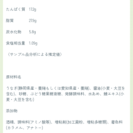
たんぱく質　17.2g
脂質　　　　27.9g
炭水化物　　5.8g
食塩相当量　1.09g
〈サンプル品分析による推定値〉
原材料名
うなぎ(静岡県産・養殖もしくは愛知県産・養殖)、醤油(小麦・大豆を
含む)、砂糖、ぶどう糖果糖液糖、発酵調味料、水あめ、鰻エキス(小
麦・大豆を含む)
添加物
酒精、調味料(アミノ酸等)、増粘剤(加工澱粉、増粘多糖類)、着色料
(カラメル、アナトー)