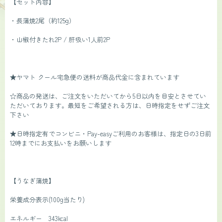
【セット内容】
・長蒲焼2尾（約125g）
・山椒付きたれ2P / 肝吸い1人前2P
★ヤマト クール宅急便の送料が商品代金に含まれています
☆商品の発送は、ご注文をいただいてから5日以内を目安とさせてい
ただいております。最短をご希望される方は、日時指定をせずご注文
下さい
★日時指定有でコンビニ・Pay-easyご利用のお客様は、指定日の3日前
12時までにお支払いをお願いします
【うなぎ蒲焼】
栄養成分表示(100g当たり)
エネルギー　343kcal