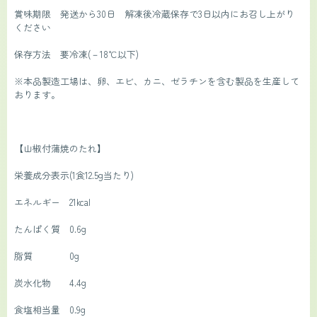
賞味期限　発送から30日　解凍後冷蔵保存で3日以内にお召し上がり
ください
保存方法　要冷凍(－18℃以下)
※本品製造工場は、卵、エビ、カニ、ゼラチンを含む製品を生産して
おります。
【山椒付蒲焼のたれ】
栄養成分表示(1食12.5g当たり)
エネルギー　21kcal
たんぱく質　0.6g
脂質　　　　0g
炭水化物　　4.4g
食塩相当量　0.9g