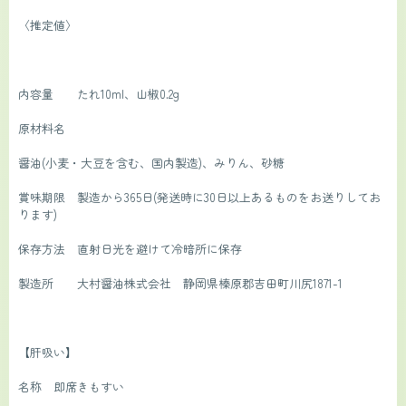
〈推定値〉
内容量　　たれ10ml、山椒0.2g
原材料名
醤油(小麦・大豆を含む、国内製造)、みりん、砂糖
賞味期限　製造から365日(発送時に30日以上あるものをお送りしてお
ります)
保存方法　直射日光を避けて冷暗所に保存
製造所　　大村醤油株式会社　静岡県榛原郡吉田町川尻1871-1
【肝吸い】
名称　即席きもすい