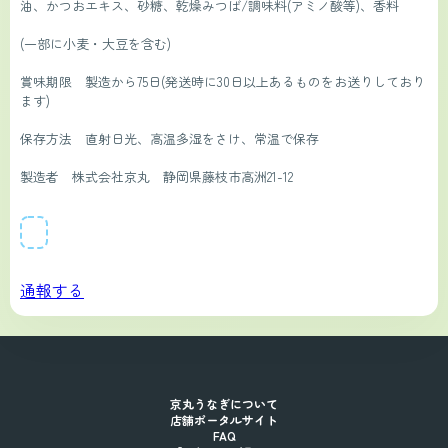
油、かつおエキス、砂糖、乾燥みつば/調味料(アミノ酸等)、香料
(一部に小麦・大豆を含む)
賞味期限　製造から75日(発送時に30日以上あるものをお送りしており
ます)
保存方法　直射日光、高温多湿をさけ、常温で保存
製造者　株式会社京丸　静岡県藤枝市高洲21-12
通報する
京丸うなぎについて
店舗ポータルサイト
FAQ