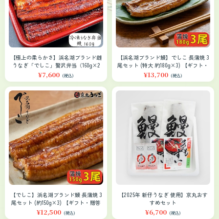
【極上の柔らかさ】浜名湖ブランド雌
【浜名湖ブランド鰻】でしこ 長蒲焼 3
うなぎ「でしこ」贅沢弁当（160g×2
尾セット (特大 約180g×3) 【ギフト・
個）｜長野県産コシヒカリ使用・冷凍
贈答対応】
¥7,600
¥13,700
(税込)
(税込)
【でしこ】浜名湖ブランド鰻 長蒲焼 3
【2025年 新仔うなぎ 使用】京丸おす
尾セット (約150g×3) 【ギフト・贈答
すめセット
対応】
¥12,500
¥6,700
(税込)
(税込)