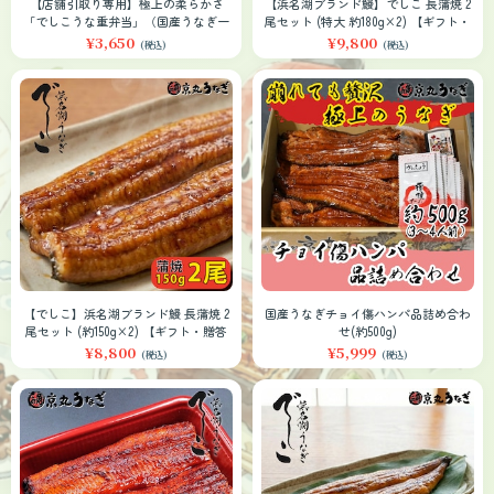
【店舗引取り専用】極上の柔らかさ
【浜名湖ブランド鰻】でしこ 長蒲焼 2
「でしこうな重弁当」（国産うなぎ一
尾セット (特大 約180g×2) 【ギフト・
尾使用）
贈答対応】
¥3,650
¥9,800
(税込)
(税込)
【でしこ】浜名湖ブランド鰻 長蒲焼 2
国産うなぎチョイ傷ハンパ品詰め合わ
尾セット (約150g×2) 【ギフト・贈答
せ(約500g)
対応】
¥8,800
¥5,999
(税込)
(税込)